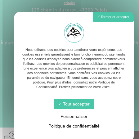
125 chemin du teron, 47300 Pujols
Fermer et accepter
À partir du 1er juillet Lundi - Samedi : 8h30 - 12h30 / 17h - 20h
Nous utilisons des cookies pour améliorer votre expérience. Les
cookies essentiels garantissent le bon fonctionnement du site, tandis
que les cookies d'analyse nous aident à comprendre comment vous
l'utilisez. Les cookies de personnalisation et publicitaires permettent
une expérience plus adaptée à vos préférences et peuvent afficher
des annonces pertinentes. Vous contrôlez vos cookies via les
contact@ecurie-du-teron.fr
paramètres du navigateur. En continuant, vous acceptez notre
politique. Pour plus d'infos, consultez notre Politique de
Confidentialité. Profitez pleinement de votre visite !
Tout accepter
06 19 90 80 39
Personnaliser
Politique de confidentialité