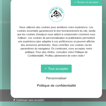
Fermer et accepter
À partir du 1er juillet Lundi - Samedi : 8h30 - 12h30 / 17h - 20h
Nous utilisons des cookies pour améliorer votre expérience. Les
cookies essentiels garantissent le bon fonctionnement du site, tandis
que les cookies d'analyse nous aident à comprendre comment vous
l'utilisez. Les cookies de personnalisation et publicitaires permettent
une expérience plus adaptée à vos préférences et peuvent afficher
des annonces pertinentes. Vous contrôlez vos cookies via les
contact@ecurie-du-teron.fr
paramètres du navigateur. En continuant, vous acceptez notre
politique. Pour plus d'infos, consultez notre Politique de
Confidentialité. Profitez pleinement de votre visite !
Tout accepter
06 19 90 80 39
Personnaliser
Politique de confidentialité
© Écurie du Téron -
-
Mentions légales
-
Blog
Continuez sans accepter