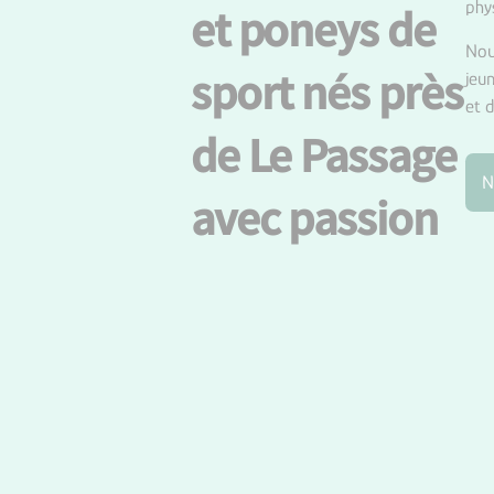
phy
et poneys de
Nou
sport nés près
jeu
et 
de Le Passage
N
avec passion