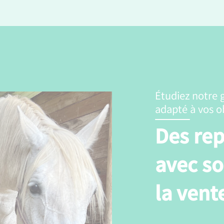
Étudiez notre 
adapté à vos ob
Des rep
avec so
la vent