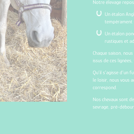
Notre élevage repos
Un étalon Ang
tempérament 
Un étalon pone
rustiques et a
Chaque saison, nous
issus de ces lignées,
Qu’il s’agisse d’un 
le loisir, nous vous
correspond.
Nos chevaux sont dis
sevrage, pré-débourr