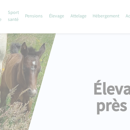
Sport
Pensions
Élevage
Attelage
Hébergement
Ac
e
santé
Élev
près