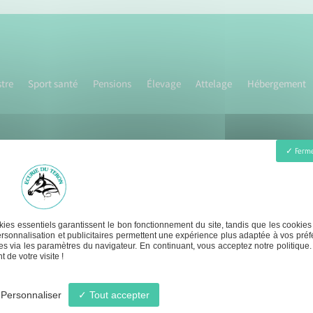
tre
Sport santé
Pensions
Élevage
Attelage
Hébergement
Ferme
ies essentiels garantissent le bon fonctionnement du site, tandis que les cookies
1er juillet Lundi - Samedi :
contact@ecurie-du-t
rsonnalisation et publicitaires permettent une expérience plus adaptée à vos préf
s via les paramètres du navigateur. En continuant, vous acceptez notre politique.
- 12h30 / 17h - 20h
 de votre visite !
Personnaliser
Tout accepter