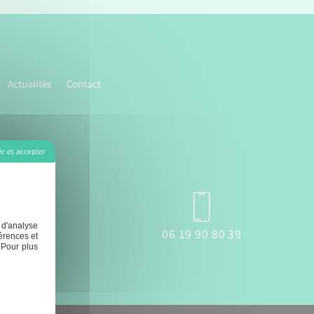
Actualités
Contact
r et accepter
 d'analyse
eron.fr
06 19 90 80 39
érences et
 Pour plus