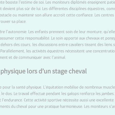
ante booste l’estime de soi. Les moniteurs diplômés enseignent pat
nt devient plus sûr de lui. Les différentes disciplines équestres, co
obstacle ou maintenir son allure accroît cette confiance. Les centre
rouver sa place.
re l’autonomie. Les enfants prennent soin de leur monture, qu’elle
ssumer cette responsabilité. Le soin apporté aux chevaux et poneys
 dehors des cours, les discussions entre cavaliers tissent des liens s
 Parallèlement, les activités équestres nécessitent une concentrati
ent et de communiquer avec l’animal.
 physique lors d’un stage cheval
e pour la santé physique. L’équitation mobilise de nombreux muscles.
t le dos. Le travail effectué pendant les galops renforce les jambes. 
’endurance. Cette activité sportive nécessite aussi une excellente c
ments du cheval pour une pratique harmonieuse. Les moniteurs s’as