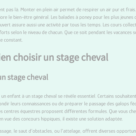
ent pas là. Monter en plein air permet de respirer un air pur et fra
liore le bien-être général. Les balades à poney pour les plus jeune
uvert assure aussi une activité par tous les temps. Les cours collec
forts selon le niveau de chacun. Que ce soit pendant les vacances sc
te constant.
ien choisir un stage cheval
’un stage cheval
re un enfant à un stage cheval se révèle essentiel. Certains souhait
ndir leurs connaissances ou de préparer le passage des galops fédé
Les centres équestres proposent différentes formules. Que vous cher
n vue des concours hippiques, il existe une solution adaptée.
ssage, le saut d’obstacles, ou l’attelage, offrent diverses opportu