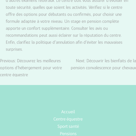
d’autres examens fédéraux. Le centre doit vous assurer d’évoluer en
toute sécurité, quelles que soient les activités. Vérifiez si le centre
offre des options pour débutants ou confirmés, pour choisir une
formule adaptée à votre niveau. Un stage en pension complète
apporte un confort supplémentaire. Consulter les avis ou
recommandations peut aussi éclairer sur la réputation du centre.
Enfin, clarifiez la politique d’annulation afin d’éviter les mauvaises
surprises.
Previous:
Découvrez les meilleures
Next:
Découvrir les bienfaits de la
Navigation
options d’hébergement pour votre
pension convalescence pour chevaux
centre équestre
de
l’article
Accueil
Centre équestre
Sport santé
Pensions