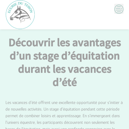
Skip
to
content
Découvrir les avantages
d’un stage d’équitation
durant les vacances
d’été
Les vacances d’été offrent une excellente opportunité pour s’initier à
de nouvelles activités. Un stage d’équitation pendant cette période
permet de combiner loisirs et apprentissage. En s’immergeant dans
l’univers équestre, les participants découvrent non seulement les
bases de l’équitation, mais aussi une profonde connexion avec le