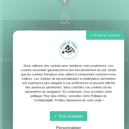
125 chemin du teron, 47300 Pujols
Fermer et accepter
À partir du 1er juillet Lundi - Samedi : 8h30 - 12h30 / 17h - 20h
Nous utilisons des cookies pour améliorer votre expérience. Les
cookies essentiels garantissent le bon fonctionnement du site, tandis
que les cookies d'analyse nous aident à comprendre comment vous
l'utilisez. Les cookies de personnalisation et publicitaires permettent
une expérience plus adaptée à vos préférences et peuvent afficher
des annonces pertinentes. Vous contrôlez vos cookies via les
contact@ecurie-du-teron.fr
paramètres du navigateur. En continuant, vous acceptez notre
politique. Pour plus d'infos, consultez notre Politique de
Confidentialité. Profitez pleinement de votre visite !
Tout accepter
06 19 90 80 39
Personnaliser