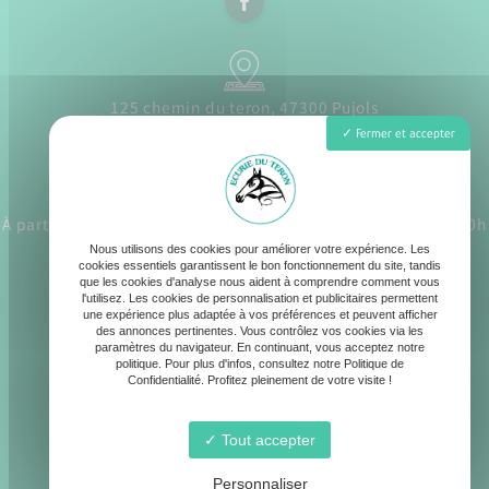
125 chemin du teron, 47300 Pujols
Fermer et accepter
À partir du 1er juillet Lundi - Samedi : 8h30 - 12h30 / 17h - 20h
Nous utilisons des cookies pour améliorer votre expérience. Les
cookies essentiels garantissent le bon fonctionnement du site, tandis
que les cookies d'analyse nous aident à comprendre comment vous
l'utilisez. Les cookies de personnalisation et publicitaires permettent
une expérience plus adaptée à vos préférences et peuvent afficher
des annonces pertinentes. Vous contrôlez vos cookies via les
contact@ecurie-du-teron.fr
paramètres du navigateur. En continuant, vous acceptez notre
politique. Pour plus d'infos, consultez notre Politique de
Confidentialité. Profitez pleinement de votre visite !
Tout accepter
06 19 90 80 39
Personnaliser