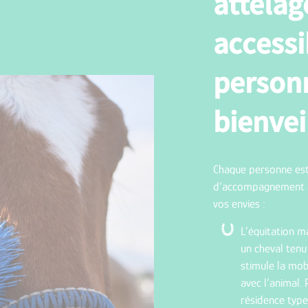
attelag
accessi
personn
bienvei
Chaque personne est 
d’accompagnement au
vos envies :
L’équitation m
un cheval tenu
stimule la mobi
avec l’animal. 
résidence typ