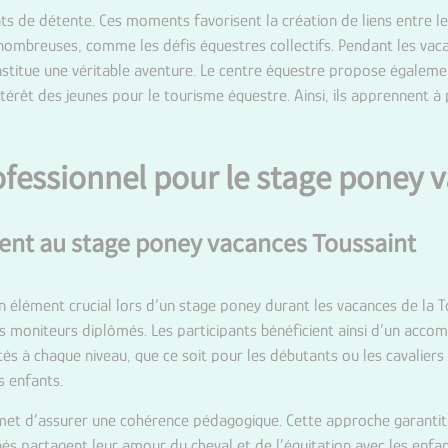
de détente. Ces moments favorisent la création de liens entre les 
nombreuses, comme les défis équestres collectifs. Pendant les vacan
stitue une véritable aventure. Le centre équestre propose égaleme
ntérêt des jeunes pour le tourisme équestre. Ainsi, ils apprennent 
ofessionnel pour le stage poney 
ment au stage poney vacances Toussaint
n élément crucial lors d’un stage poney durant les vacances de la T
s moniteurs diplômés. Les participants bénéficient ainsi d’un acco
s à chaque niveau, que ce soit pour les débutants ou les cavaliers 
s enfants.
rmet d’assurer une cohérence pédagogique. Cette approche garanti
és partagent leur amour du cheval et de l’équitation avec les enfan