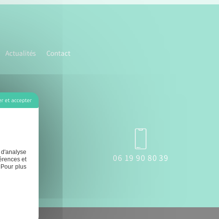
Actualités
Contact
r et accepter
 d'analyse
eron.fr
06 19 90 80 39
érences et
 Pour plus