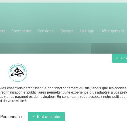
tre
Sport santé
Pensions
Élevage
Attelage
Hébergement
Ferme
ies essentiels garantissent le bon fonctionnement du site, tandis que les cookies
1er juillet Lundi - Samedi :
contact@ecurie-du-t
rsonnalisation et publicitaires permettent une expérience plus adaptée à vos préf
s via les paramètres du navigateur. En continuant, vous acceptez notre politique.
- 12h30 / 17h - 20h
 de votre visite !
Personnaliser
Tout accepter