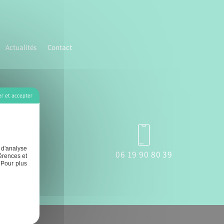
Actualités
Contact
r et accepter
 d'analyse
eron.fr
06 19 90 80 39
érences et
 Pour plus