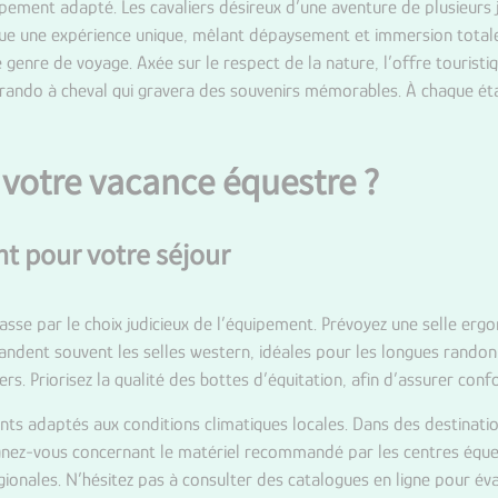
ipement adapté. Les cavaliers désireux d’une aventure de plusieurs 
ue une expérience unique, mêlant dépaysement et immersion totale
genre de voyage. Axée sur le respect de la nature, l’offre touristiq
e rando à cheval qui gravera des souvenirs mémorables. À chaque é
votre vacance équestre ?
t pour votre séjour
sse par le choix judicieux de l’équipement. Prévoyez une selle erg
dent souvent les selles western, idéales pour les longues rand
iers. Priorisez la qualité des bottes d’équitation, afin d’assurer conf
ts adaptés aux conditions climatiques locales. Dans des destinati
ignez-vous concernant le matériel recommandé par les centres équ
gionales. N’hésitez pas à consulter des catalogues en ligne pour éva