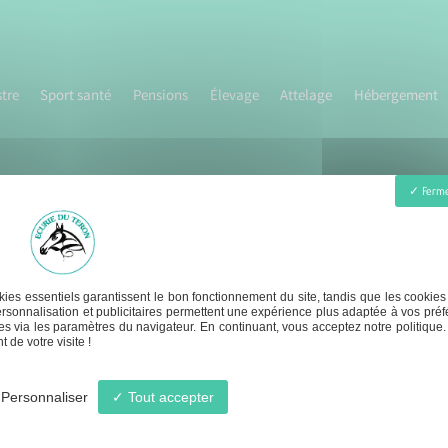
tre
Sport santé
Pensions
Élevage
Attelage
Hébergement
Ferme
ies essentiels garantissent le bon fonctionnement du site, tandis que les cookies
1er juillet Lundi - Samedi :
contact@ecurie-du-t
rsonnalisation et publicitaires permettent une expérience plus adaptée à vos préf
s via les paramètres du navigateur. En continuant, vous acceptez notre politique.
- 12h30 / 17h - 20h
 de votre visite !
Personnaliser
Tout accepter
© Écurie du Téron -
-
Mentions légales
-
Blog