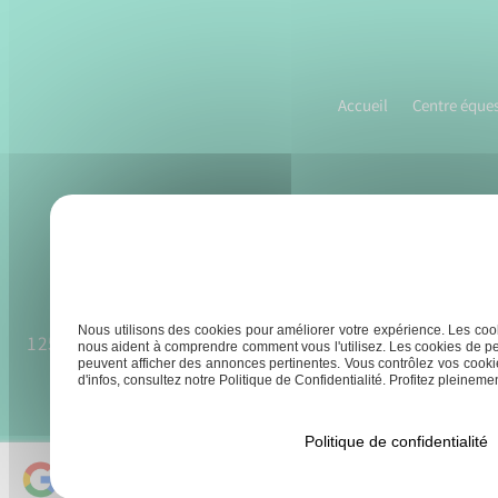
de
l’article
Accueil
Centre éques
Nous utilisons des cookies pour améliorer votre expérience. Les cook
125 chemin du teron, 47300 Pujols
À partir du 
nous aident à comprendre comment vous l'utilisez. Les cookies de pe
peuvent afficher des annonces pertinentes. Vous contrôlez vos cookie
8h30 
d'infos, consultez notre Politique de Confidentialité. Profitez pleinement
Politique de confidentialité
Ecurie du Teron
4,4/ 5