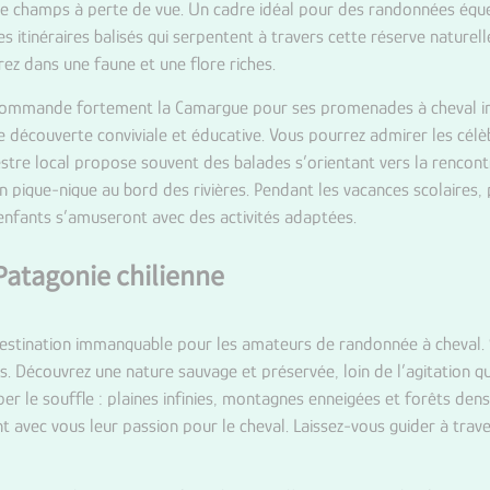
e champs à perte de vue. Un cadre idéal pour des randonnées équest
s itinéraires balisés qui serpentent à travers cette réserve nature
ez dans une faune et une flore riches.
ecommande fortement la Camargue pour ses promenades à cheval ino
e découverte conviviale et éducative. Vous pourrez admirer les cél
stre local propose souvent des balades s’orientant vers la rencon
 pique-nique au bord des rivières. Pendant les vacances scolaires, 
 enfants s’amuseront avec des activités adaptées.
Patagonie chilienne
destination immanquable pour les amateurs de randonnée à cheval. 
. Découvrez une nature sauvage et préservée, loin de l’agitation q
r le souffle : plaines infinies, montagnes enneigées et forêts dens
nt avec vous leur passion pour le cheval. Laissez-vous guider à tr